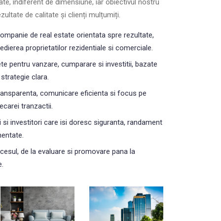
ate, indiferent de dimensiune, iar obiectivul nostru
ultate de calitate și clienți mulțumiți.
ompanie de real estate orientata spre rezultate,
edierea proprietatilor rezidentiale si comerciale.
te pentru vanzare, cumparare si investitii, bazate
 strategie clara.
ransparenta, comunicare eficienta si focus pe
ecarei tranzactii.
 si investitori care isi doresc siguranta, randament
mentate.
cesul, de la evaluare si promovare pana la
e.