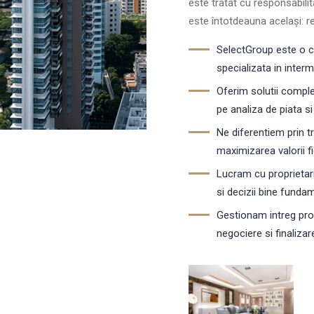
este tratat cu responsabilit
este întotdeauna același: rez
SelectGroup este o c
specializata in interm
Oferim solutii comple
pe analiza de piata si
Ne diferentiem prin t
maximizarea valorii fi
Lucram cu proprietari
si decizii bine funda
Gestionam intreg pro
negociere si finalizar