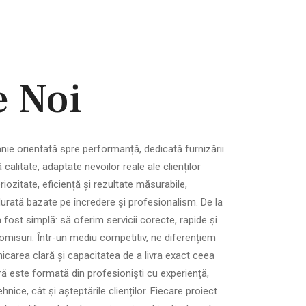
e Noi
ie orientată spre performanță, dedicată furnizării
tă calitate, adaptate nevoilor reale ale clienților
ozitate, eficiență și rezultate măsurabile,
durată bazate pe încredere și profesionalism. De la
fost simplă: să oferim servicii corecte, rapide și
misuri. Într-un mediu competitiv, ne diferențiem
unicarea clară și capacitatea de a livra exact ceea
ă este formată din profesioniști cu experiență,
ehnice, cât și așteptările clienților. Fiecare proiect